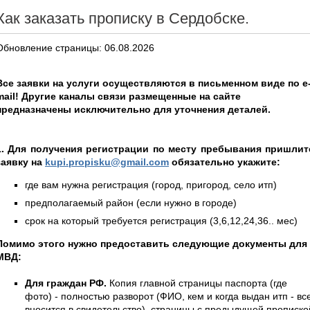
Как заказать прописку в Сердобске.
Обновление страницы: 06.08.2026
Все заявки на услуги осуществляются в письменном виде по e
mail! Другие каналы связи размещенные на сайте
предназначены исключительно для уточнения деталей.
1. Для получения регистрации по месту пребывания пришлит
заявку на
kupi.propisku@gmail.com
обязательно укажите:
где вам нужна регистрация (город, пригород, село итп)
предполагаемый район (если нужно в городе)
срок на который требуется регистрация (3,6,12,24,36.. мес)
Помимо этого нужно предоставить следующие документы для
МВД:
Для граждан РФ.
Копия главной страницы паспорта (где
фото) - полностью разворот (ФИО, кем и когда выдан итп - вс
вносится в свидетельство), страницы с предыдущей прописко