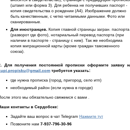
(штамп или форма 3). Для ребенка не получивших паспорт -
копия свидетельства о рождении (А4). Изображение должно
быть качественным, с четко читаемыми данными. Фото или
сканированные.
Для иностранцев.
Копия главной страницы загран. паспорта
(разворот где фото), нотариальный перевод паспорта (при
наличии в паспорте - страницу с ним). Так же необходима
копия миграционной карты (кроме граждан таможенного
союза).
2. Для получения постоянной прописки оформите заявку н
kupi.propisku@gmail.com
требуется указать:
где нужна прописка (город, пригород, село итп)
необходимый район (если нужна в городе)
После этого мы обязательно свяжемся с вами .
Наши контакты в Сердобске:
Задайте ваш вопрос в чат Telegram
Нажмите тут
Позвоните нам
7-937-796-30-96